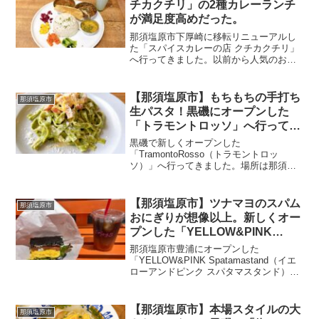
チカクチリ」の2種カレーランチ
が満足度高めだった。
那須塩原市下厚崎に移転リニューアルし
た「スパイスカレーの店 クチカクチリ」
へ行ってきました。以前から人気のお店
でしたが、移転後もかなり注目されてい
るみたいで、この日も平日のランチタイ
ムなのに店内は満席。少し待ってから入
【那須塩原市】もちもちの手打ち
那須塩原市
店できました。お店はF...
生パスタ！黒磯にオープンした
「トラモントロッソ」へ行ってき
ました。
黒磯で新しくオープンした
「TramontoRosso（トラモントロッ
ソ）」へ行ってきました。場所は那須塩
原市末広町。わかば保育園の向かい側に
ある一軒家風のお店です。2026年4月28
日に新しいレストランとしてオープンし
【那須塩原市】ツナマヨのスパム
那須塩原市
たとのことで、さっそく...
おにぎりが想像以上。新しくオー
プンした「YELLOW&PINK
Spatamastand」へ。
那須塩原市豊浦にオープンした
「YELLOW&PINK Spatamastand（イエ
ローアンドピンク スパタマスタンド）」
へ行ってきました。“スパムおにぎり専門
店”という、那須塩原ではちょっと珍しい
タイプのお店です。場所は、とら食堂那
【那須塩原市】本場スタイルの大
那須塩原市
須塩原...