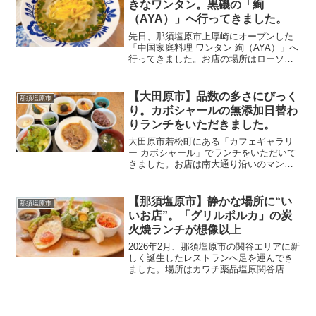
きなワンタン。黒磯の「絢
（AYA）」へ行ってきました。
先日、那須塩原市上厚崎にオープンした
「中国家庭料理 ワンタン 絢（AYA）」へ
行ってきました。お店の場所はローソン
那須塩原豊浦南店近くの交差点そば。
「ワンタン」と聞くと、ラーメンの上に
数枚入っている、あのつるんとした薄皮
【大田原市】品数の多さにびっく
那須塩原市
のものを思い浮かべる...
り。カボシャールの無添加日替わ
りランチをいただきました。
大田原市若松町にある「カフェギャラリ
ー カボシャール」でランチをいただいて
きました。お店は南大通り沿いのマンシ
ョン1階にあります。以前から気になって
いたお店でしたが、今回ようやく訪問す
ることができました。ランチメニューは
【那須塩原市】静かな場所に“い
那須塩原市
お肉、お魚、パスタの...
いお店”。「グリルポルカ」の炭
火焼ランチが想像以上
2026年2月、那須塩原市の関谷エリアに新
しく誕生したレストランへ足を運んでき
ました。場所はカワチ薬品塩原関谷店の
近く。周囲はのどかな雰囲気で、ゆっく
り食事を楽しむにはぴったりのロケーシ
ョンです。お店の名は「Grill Polca（グリ
ルポ...