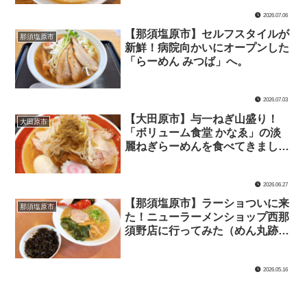
2026.07.06
【那須塩原市】セルフスタイルが
那須塩原市
新鮮！病院向かいにオープンした
「らーめん みつば」へ。
2026.07.03
【大田原市】与一ねぎ山盛り！
大田原市
「ボリューム食堂 かなゑ」の淡
麗ねぎらーめんを食べてきまし
た。
2026.06.27
【那須塩原市】ラーショついに来
那須塩原市
た！ニューラーメンショップ西那
須野店に行ってみた（めん丸跡
地）
2026.05.16